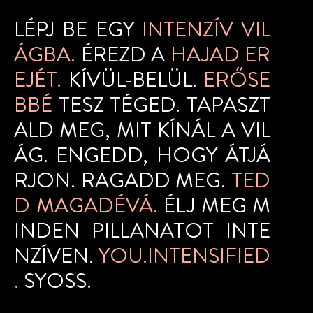
LÉPJ BE EGY
INTENZÍV VIL
ÁGBA.
ÉREZD A
HAJAD ER
EJÉT.
KÍVÜL-BELÜL.
ERŐSE
BBÉ
TESZ TÉGED. TAPASZT
ALD MEG, MIT KÍNÁL A VIL
ÁG. ENGEDD, HOGY ÁTJÁ
RJON. RAGADD MEG.
TED
D MAGADÉVÁ.
ÉLJ MEG M
INDEN PILLANATOT INTE
NZÍVEN.
YOU.INTENSIFIED
.
SYOSS.