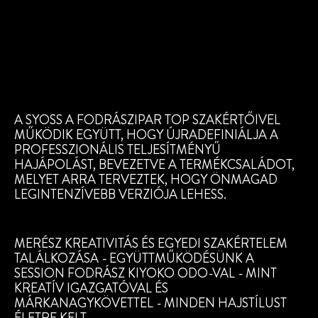
A SYOSS A FODRÁSZIPAR TOP SZAKÉRTŐIVEL
MŰKÖDIK EGYÜTT, HOGY ÚJRADEFINIÁLJA A
PROFESSZIONÁLIS TELJESÍTMÉNYŰ
HAJÁPOLÁST, BEVEZETVE A TERMÉKCSALÁDOT,
MELYET ARRA TERVEZTEK, HOGY ÖNMAGAD
LEGINTENZÍVEBB VERZIÓJA LEHESS.
MERÉSZ KREATIVITÁS ÉS EGYEDI SZAKÉRTELEM
TALÁLKOZÁSA - EGYÜTTMŰKÖDÉSÜNK A
SESSION FODRÁSZ KIYOKO ODO-VAL - MINT
KREATÍV IGAZGATÓVAL ÉS
MÁRKANAGYKÖVETTEL - MINDEN HAJSTÍLUST
ÉLETRE KELT.