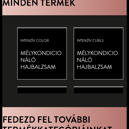
MINDEN TERMÉK
INTENZÍV COLOR
INTENZÍV CURLS
MÉLYKONDICIO
MÉLYKONDICIO
NÁLÓ
NÁLÓ
HAJBALZSAM
HAJBALZSAM
INTENSE PLEX
INTENZÍV KERATIN
INTENZÍV OLEO
INTENZÍV REGENERÁLÁS
MÉLYKONDICIO
MÉLYKONDICIO
FEDEZD FEL TOVÁBBI
NÁLÓ
MÉLYKONDICIO
NÁLÓ
MÉLYKONDICIO
HAJBALZSAM
NÁLÓ
HAJBALZSAM
NÁLÓ