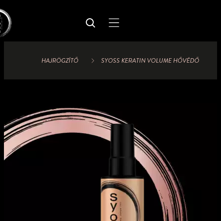
HAJRÖGZÍTŐ
SYOSS KERATIN VOLUME HŐVÉDŐ