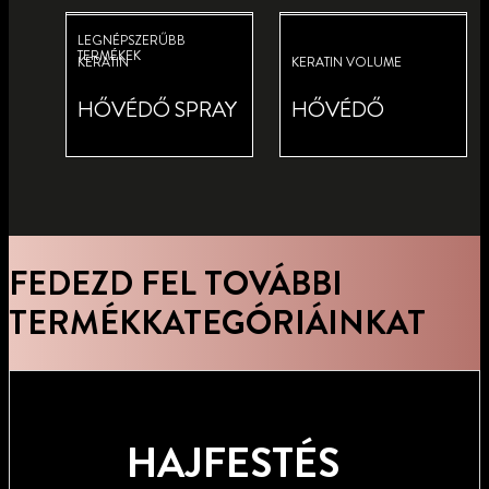
LEGNÉPSZERŰBB
TERMÉKEK
KERATIN
KERATIN VOLUME
HŐVÉDŐ SPRAY
HŐVÉDŐ
HAJFORMÁZÓ SPRAY
FEDEZD FEL TOVÁBBI
QUICK VOLUME
TERMÉKKATEGÓRIÁINKAT
HAJFESTÉS