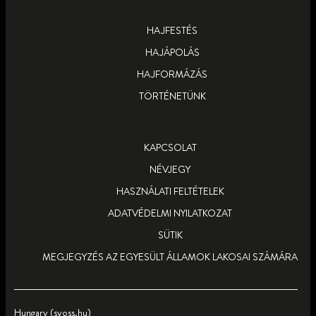
TUDJ MEG TÖBBET
TUDJ MEG TÖBBET
HAJFESTÉS
HAJÁPOLÁS
HAJFORMÁZÁS
TÖRTÉNETÜNK
KAPCSOLAT
NÉVJEGY
HASZNÁLATI FELTÉTELEK
ADATVÉDELMI NYILATKOZAT
SÜTIK
MEGJEGYZÉS AZ EGYESÜLT ÁLLAMOK LAKOSAI SZÁMÁRA
Hungary (syoss.hu)