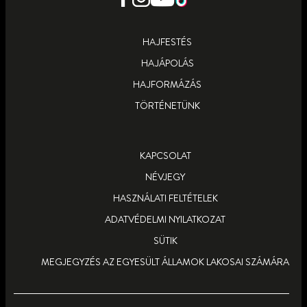
TUDJ MEG TÖBBET
TUDJ MEG TÖBBET
HAJFESTÉS
HAJÁPOLÁS
HAJFORMÁZÁS
TÖRTÉNETÜNK
KAPCSOLAT
NÉVJEGY
HASZNÁLATI FELTÉTELEK
ADATVÉDELMI NYILATKOZAT
SÜTIK
MEGJEGYZÉS AZ EGYESÜLT ÁLLAMOK LAKOSAI SZÁMÁRA