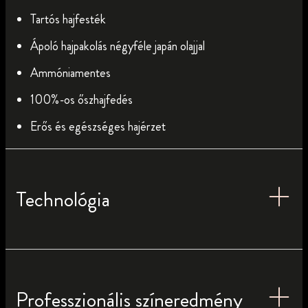
Tartós hajfesték
Ápoló hajpakolás négyféle japán olajjal
Ammóniamentes
100%-os őszhajfedés
Erős és egészséges hajérzet
Technológia
Professzionális színeredmény