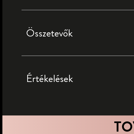
Összetevők
Értékelések
TO