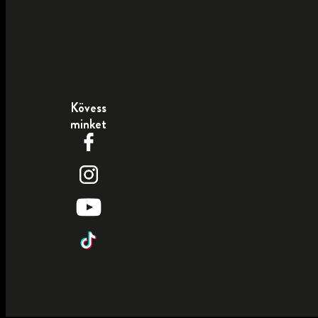
Kövess
minket