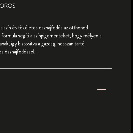
VÖRÖS
hajszín és tökéletes őszhajfedés az otthonod
formula segíti a színpigementeket, hogy mélyen a
ljanak, így biztosítva a gazdag, hosszan tartó
 őszhajfedéssel.