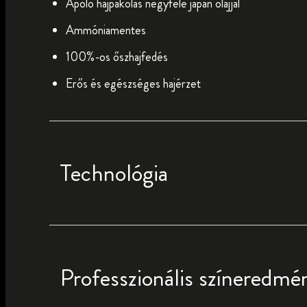
Ápoló hajpakolás négyféle japán olajjal
Ammóniamentes
100%-os őszhajfedés
Erős és egészséges hajérzet
Technológia
Professzionális színeredmé