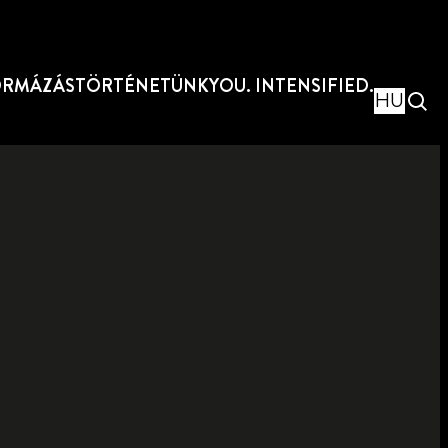
ORMÁZÁS
TÖRTÉNETÜNK
YOU. INTENSIFIED.
HU