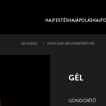
HAJFESTÉS
HAJÁPOLÁS
HAJF
GÉL & ZSELÉ
SYOSS CURL 3IN1 GÖNDÖRÍTŐ GÉL
GÉL
GÖNDÖRÍTŐ