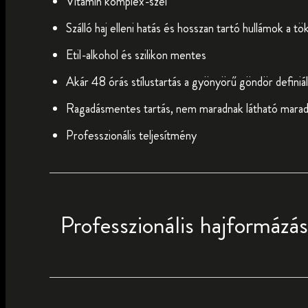
Vitamin komplex-szel
Szálló haj elleni hatás és hosszan tartó hullámok a t
Etil-alkohol és szilikon mentes
Akár 48 órás stílustartás a gyönyörű göndör definiá
Ragadásmentes tartás, nem maradnak látható mara
Professzionális teljesítmény
Professzionális hajformázás