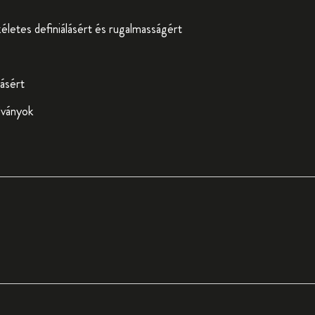
ökéletes definiálásért és rugalmasságért
lásért
dványok