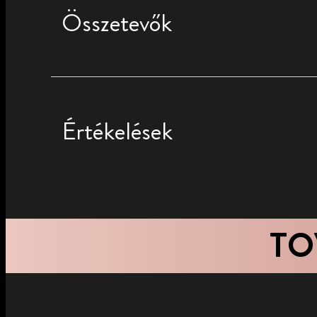
Összetevők
Értékelések
TO