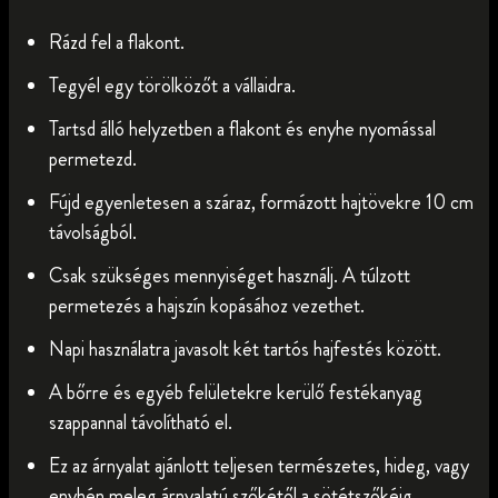
Rázd fel a flakont.
Tegyél egy törölközőt a vállaidra.
Tartsd álló helyzetben a flakont és enyhe nyomással
permetezd.
Fújd egyenletesen a száraz, formázott hajtövekre 10 cm
távolságból.
Csak szükséges mennyiséget használj. A túlzott
permetezés a hajszín kopásához vezethet.
Napi használatra javasolt két tartós hajfestés között.
A bőrre és egyéb felületekre kerülő festékanyag
szappannal távolítható el.
Ez az árnyalat ajánlott teljesen természetes, hideg, vagy
enyhén meleg árnyalatú szőkétől a sötétszőkéig.