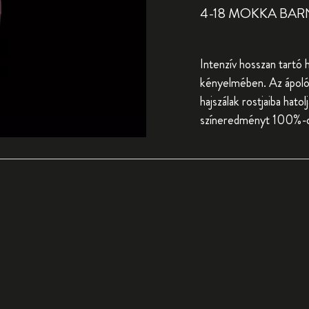
4-18 MOKKA BAR
Intenzív hosszan tartó 
kényelmében. Az ápoló 
hajszálak rostjaiba hato
színeredményt 100%-os