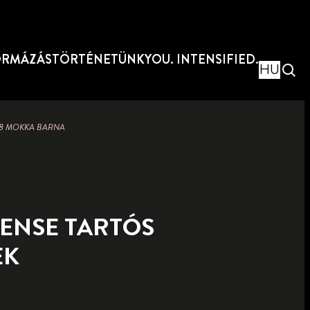
ORMÁZÁS
TÖRTÉNETÜNK
YOU. INTENSIFIED.
HU
18 MOKKA BARNA
TENSE TARTÓS
ÉK