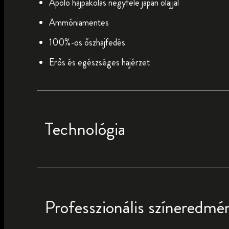
Ápoló hajpakolás négyféle japán olajjal
Ammóniamentes
100%-os őszhajfedés
Erős és egészséges hajérzet
Technológia
Professzionális színeredmé