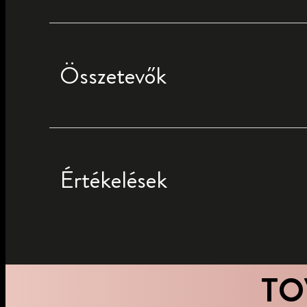
Összetevők
Értékelések
TO