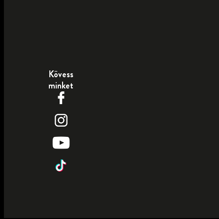
Kövess
minket