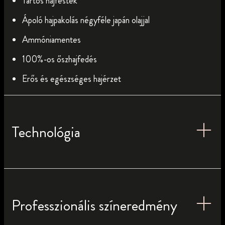
Tartós hajfesték
Ápoló hajpakolás négyféle japán olajjal
Ammóniamentes
100%-os őszhajfedés
Erős és egészséges hajérzet
Technológia
Professzionális színeredmény