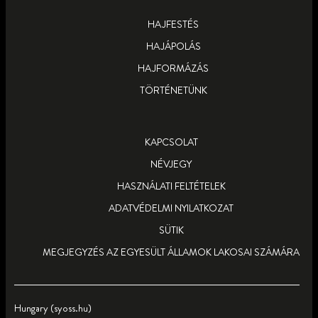
TUDJ MEG TÖBBET
TUDJ MEG TÖBBET
HAJFESTÉS
HAJÁPOLÁS
HAJFORMÁZÁS
TÖRTÉNETÜNK
KAPCSOLAT
NÉVJEGY
HASZNÁLATI FELTÉTELEK
ADATVÉDELMI NYILATKOZAT
SÜTIK
MEGJEGYZÉS AZ EGYESÜLT ÁLLAMOK LAKOSAI SZÁMÁRA
Hungary (syoss.hu)