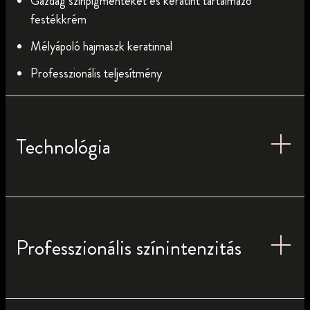
Gazdag színpigmenteket és keratint tartalmazó
festékkrém
Mélyápoló hajmaszk keratinnal
Professzionális teljesítmény
Technológia
Professzionális színintenzitás