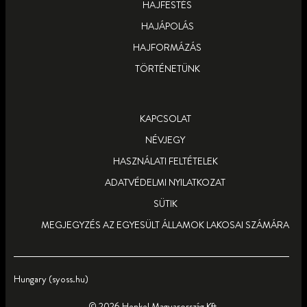
TUDJ MEG TÖBBET
HAJFESTÉS
HAJÁPOLÁS
HAJFORMÁZÁS
TÖRTÉNETÜNK
KAPCSOLAT
NÉVJEGY
HASZNÁLATI FELTÉTELEK
ADATVÉDELMI NYILATKOZAT
SÜTIK
MEGJEGYZÉS AZ EGYESÜLT ÁLLAMOK LAKOSAI SZÁMÁRA
Hungary (syoss.hu)
© 2026 Henkel Magyarország Kft.