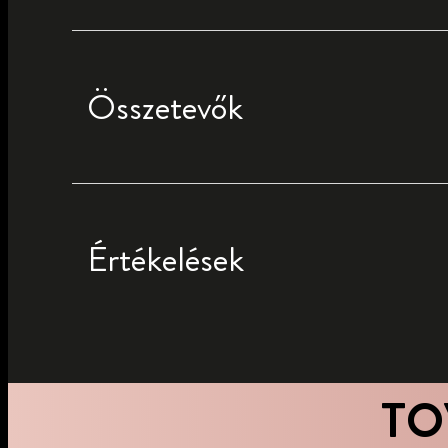
Összetevők
Értékelések
TO