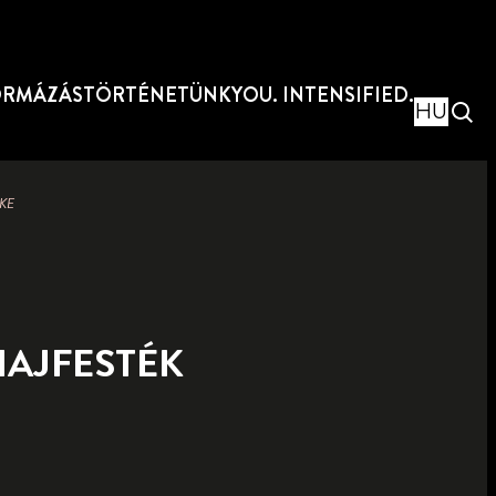
ORMÁZÁS
TÖRTÉNETÜNK
YOU. INTENSIFIED.
HU
KE
HAJFESTÉK