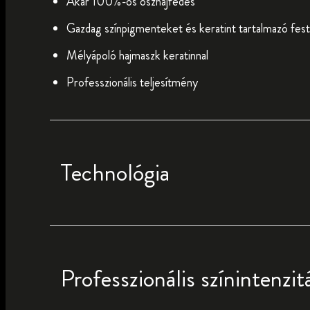
Akár 100%-os őszhajfedés
Gazdag színpigmenteket és keratint tartalmazó fe
Mélyápoló hajmaszk keratinnal
Professzionális teljesítmény
Technológia
Professzionális színintenzit