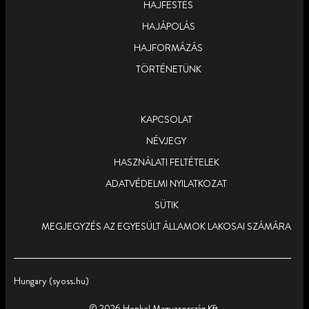
TUDJ MEG TÖBBET
HAJFESTÉS
HAJÁPOLÁS
HAJFORMÁZÁS
TÖRTÉNETÜNK
KAPCSOLAT
NÉVJEGY
HASZNÁLATI FELTÉTELEK
ADATVÉDELMI NYILATKOZAT
SÜTIK
MEGJEGYZÉS AZ EGYESÜLT ÁLLAMOK LAKOSAI SZÁMÁRA
Hungary (syoss.hu)
© 2026 Henkel Magyarország Kft.