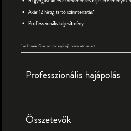
Ragyogást ad és csomómentes hajat eredményez h
Akár 12 hétig tartó színintenzitás*
Professzionális teljesítmény
* az Intenzív Color sampon egyidejű használata mellett
Professzionális hajápolás
Összetevők