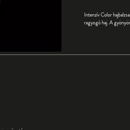
Intenzív Color hajbalzs
ragyogó haj. A gyönyör